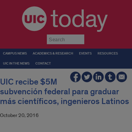
today
Submit
CAMPUS NEWS
ACADEMICS & RESEARCH
EVENTS
RESOURCES
UIC IN THE NEWS
CONTACT
UIC recibe $5M
subvención federal para graduar
más científicos, ingenieros Latinos
October 20, 2016