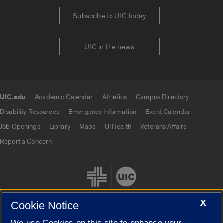
Subscribe to UIC today
UIC in the news
UIC.edu
Academic Calendar
Athletics
Campus Directory
UIC.edu links
Disability Resources
Emergency Information
Event Calendar
Job Openings
Library
Maps
UI Health
Veterans Affairs
Report a Concern
X
Cookie Notice
We use Cookies on this site to enhance your