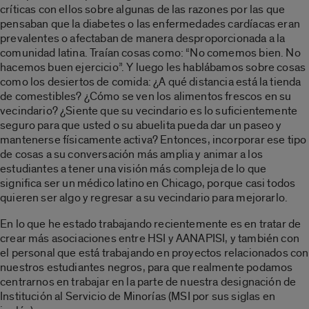
críticas con ellos sobre algunas de las razones por las que
pensaban que la diabetes o las enfermedades cardíacas eran
prevalentes o afectaban de manera desproporcionada a la
comunidad latina. Traían cosas como: “No comemos bien. No
hacemos buen ejercicio”. Y luego les hablábamos sobre cosas
como los desiertos de comida: ¿A qué distancia está la tienda
de comestibles? ¿Cómo se ven los alimentos frescos en su
vecindario? ¿Siente que su vecindario es lo suficientemente
seguro para que usted o su abuelita pueda dar un paseo y
mantenerse físicamente activa? Entonces, incorporar ese tipo
de cosas a su conversación más amplia y animar a los
estudiantes a tener una visión más compleja de lo que
significa ser un médico latino en Chicago, porque casi todos
quieren ser algo y regresar a su vecindario para mejorarlo.
En lo que he estado trabajando recientemente es en tratar de
crear más asociaciones entre HSI y AANAPISI, y también con
el personal que está trabajando en proyectos relacionados con
nuestros estudiantes negros, para que realmente podamos
centrarnos en trabajar en la parte de nuestra designación de
Institución al Servicio de Minorías (MSI por sus siglas en