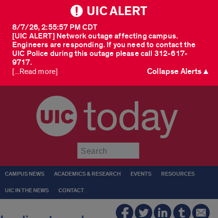
UIC ALERT
8/7/26, 2:55:57 PM CDT
[UIC ALERT] Network outage affecting campus.
Engineers are responding. If you need to contact the
UIC Police during this outage please call 312-617-
9717.
Collapse Alerts ▲
[...Read more]
today
Submit
CAMPUS NEWS
ACADEMICS & RESEARCH
EVENTS
RESOURCES
UIC IN THE NEWS
CONTACT