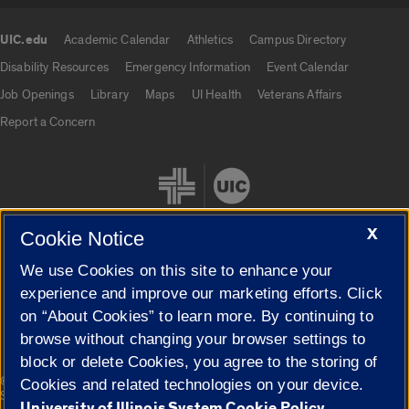
UIC.edu
Academic Calendar
Athletics
Campus Directory
UIC.edu links
Disability Resources
Emergency Information
Event Calendar
Job Openings
Library
Maps
UI Health
Veterans Affairs
Report a Concern
X
Cookie Notice
We use Cookies on this site to enhance your
Cookie Settings
experience and improve our marketing efforts. Click
on “About Cookies” to learn more. By continuing to
browse without changing your browser settings to
block or delete Cookies, you agree to the storing of
|
© 2026 The Board of Trustees of the University of Illinois
Privacy
Cookies and related technologies on your device.
Statement
University of Illinois System Cookie Policy.